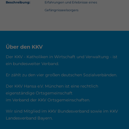
Beschreibung:
Erfahrungen und Erlebnisse eines
About us
Gefängnisseelsorgers
Lorem ipsum dolor sit amet, consectetuer
adipiscing elit.
Aenean commodo ligula eget dolor. Aenean
massa. Cum sociis natoque penatibus et magnis
Über den KKV
dis parturient montes, nascetur ridiculus mus.
Der KKV - Katholiken in Wirtschaft und Verwaltung - ist
Donec quam felis, ultricies nec.
ein bundesweiter Verband.
Er zählt zu den vier großen deutschen Sozialverbänden.
Der KKV Hansa e.V. München ist eine rechtlich
eigenständige Ortsgemeinschaft
im Verband der KKV Ortsgemeinschaften.
Wir sind Mitglied im KKV Bundesverband sowie im KKV
Landesverband Bayern.