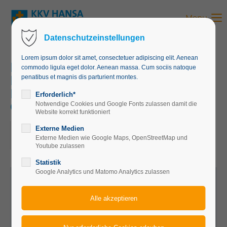
Menu
Login
Datenschutzeinstellungen
Benutzername
Lorem ipsum dolor sit amet, consectetuer adipiscing elit. Aenean
MiMM Mittags in Münchens
commodo ligula eget dolor. Aenean massa. Cum sociis natoque
Mitte Erfahrungen und
penatibus et magnis dis parturient montes.
Erlebnisse eines
Passwort
Erforderlich*
Gefängnisseelsorgers
Notwendige Cookies und Google Fonts zulassen damit die
Website korrekt funktioniert
29.07.2026, 10:00
Externe Medien
Externe Medien wie Google Maps, OpenStreetMap und
ORT: KKV HANSA MÜNCHEN, HANSA-HAUS
Anmelden
Youtube zulassen
Statistik
Register
|
Lost your password?
Google Analytics und Matomo Analytics zulassen
Support
Lorem ipsum dolor sit amet: