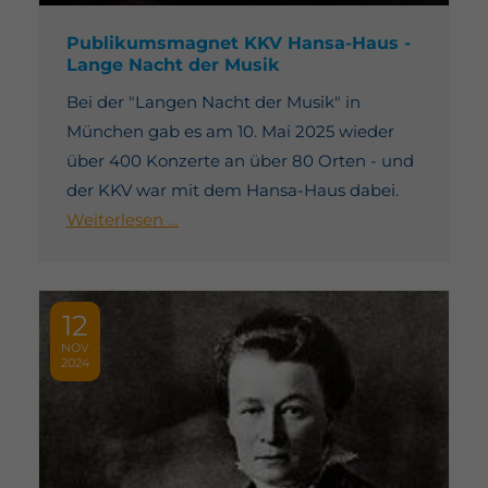
Publikumsmagnet KKV Hansa-Haus -
Lange Nacht der Musik
Bei der "Langen Nacht der Musik" in
München gab es am 10. Mai 2025 wieder
über 400 Konzerte an über 80 Orten - und
der KKV war mit dem Hansa-Haus dabei.
Weiterlesen …
12
NOV
2024