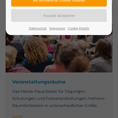
24h
/ 365days
Datenschutz
Impressum
Cookie-Details
We offer support for our customers
Mon - Fri 8:00am - 5:00pm
(GMT +1)
Get in touch
Cybersteel Inc.
376-293 City Road, Suite 600
San Francisco, CA 94102
Veranstaltungsräume
Have any questions?
Das Hansa-Haus bietet für Tagungen,
+44 1234 567 890
Schulungen und Festveranstaltungen mehrere
Räumlichkeiten in unterschiedlicher Größe.
Drop us a line
info@yourdomain.com
mehr