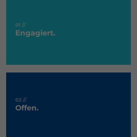
01 //
Wir haben klare Positionen und vertreten
01 //
Engagiert.
diese – gut vernetzt – auf dem politischen,
wirtschaftlichen und kirchlichen Parkett.
02 //
Wir sind offen für alle – unabhängig ihrer
02 //
Konfession oder Herkunft! Wir stehen für den
Offen.
offenen Dialog und wollen diesen fördern um
authentische Verbindungen zu schaffen.