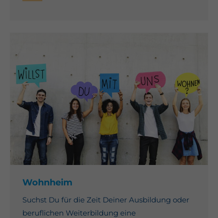
About us
Lorem ipsum dolor sit amet, consectetuer
adipiscing elit.
Aenean commodo ligula eget dolor. Aenean
massa. Cum sociis natoque penatibus et magnis
dis parturient montes, nascetur ridiculus mus.
Donec quam felis, ultricies nec.
Wohnheim
Suchst Du für die Zeit Deiner Ausbildung oder
beruflichen Weiterbildung eine