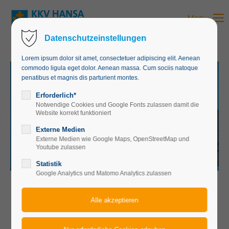
Menu
Login
Datenschutzeinstellungen
Benutzername
Lorem ipsum dolor sit amet, consectetuer adipiscing elit. Aenean
commodo ligula eget dolor. Aenean massa. Cum sociis natoque
penatibus et magnis dis parturient montes.
VERANSTALTUNGSRÄUME
direkt am Königsplatz
für bis zu 150 Personen.
Passwort
Erforderlich*
Notwendige Cookies und Google Fonts zulassen damit die
Website korrekt funktioniert
Konferenzen und Vorträge
Für Eigentümerversammlungen,
Hausverwaltungen, Seminare,
Externe Medien
Externe Medien wie Google Maps, OpenStreetMap und
Anmelden
Youtube zulassen
JETZT ANFRAGEN
Statistik
Register
|
Lost your password?
Google Analytics und Matomo Analytics zulassen
Support
Lorem ipsum dolor sit amet: