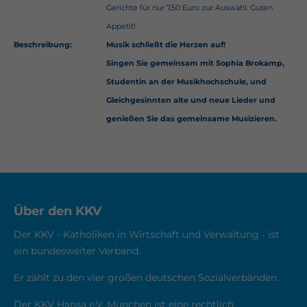
Gerichte für nur 7,50 Euro zur Auswahl. Guten
About us
Appetit!
Beschreibung:
Musik schließt die Herzen auf!
Lorem ipsum dolor sit amet, consectetuer
Singen Sie gemeinsam mit Sophia Brokamp,
adipiscing elit.
Studentin an der Musikhochschule, und
Aenean commodo ligula eget dolor. Aenean
Gleichgesinnten alte und neue Lieder und
massa. Cum sociis natoque penatibus et magnis
genießen Sie das gemeinsame Musizieren.
dis parturient montes, nascetur ridiculus mus.
Donec quam felis, ultricies nec.
Über den KKV
Der KKV - Katholiken in Wirtschaft und Verwaltung - ist
ein bundesweiter Verband.
Er zählt zu den vier großen deutschen Sozialverbänden.
Der KKV Hansa e.V. München ist eine rechtlich