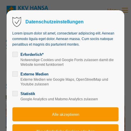
Menu
Login
Datenschutzeinstellungen
Benutzername
Lorem ipsum dolor sit amet, consectetuer adipiscing elit. Aenean
Angebot von RETLA.ORG-
commodo ligula eget dolor. Aenean massa. Cum sociis natoque
SINGEN MIT SOPHIA
penatibus et magnis dis parturient montes.
Passwort
Erforderlich*
16.03.2026, 13:30
Notwendige Cookies und Google Fonts zulassen damit die
Website korrekt funktioniert
ORT: KKV HANSA MÜNCHEN, HANSA-HAUS
Externe Medien
Externe Medien wie Google Maps, OpenStreetMap und
Anmelden
SINGEN MIT SOPHIA
Youtube zulassen
Statistik
Register
|
Lost your password?
Google Analytics und Matomo Analytics zulassen
Support
Lorem ipsum dolor sit amet: